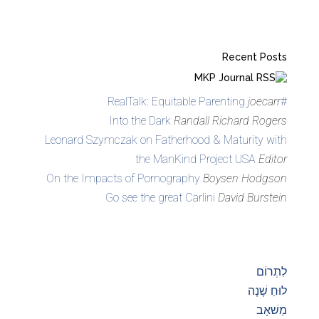
Recent Posts
MKP Journal
joecarr
#RealTalk: Equitable Parenting
Into the Dark
Randall Richard Rogers
Leonard Szymczak on Fatherhood & Maturity with
the ManKind Project USA
Editor
On the Impacts of Pornography
Boysen Hodgson
Go see the great Carlini
David Burstein
לִתְרוֹם
לוּחַ שָׁנָה
מַשׁאָב